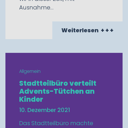
Ausnahme…
Weiterlesen
+ + +
Allgemein
Stadtteilbüro verteilt
Advents-Tütchen an
Kinder
10. Dezember 2021
Das Stadtteilbüro machte