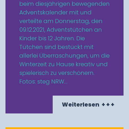
beim diesjährigen bewegenden
Adventskalender mit und
verteilte am Donnerstag, den
09.12.2021, Adventstütchen an
Kinder bis 12 Jahren. Die
Tütchen sind bestückt mit
allerlei Überraschungen, um die
Winterzeit zu Hause kreativ und
spielerisch zu verschönern.
Fotos: steg NRW…
Weiterlesen
+ + +