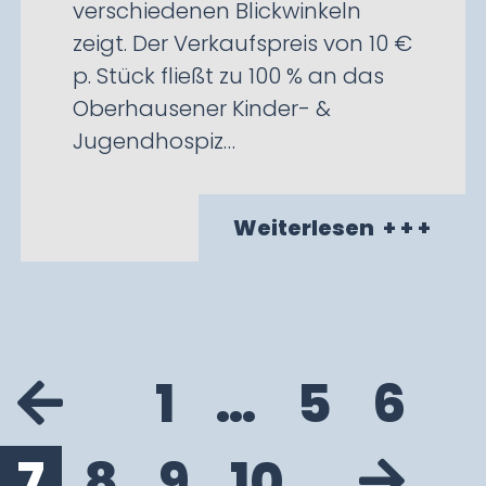
verschiedenen Blickwinkeln
zeigt. Der Verkaufspreis von 10 €
p. Stück fließt zu 100 % an das
Oberhausener Kinder- &
Jugendhospiz…
Weiterlesen
+ + +
1
…
5
6
7
8
9
10