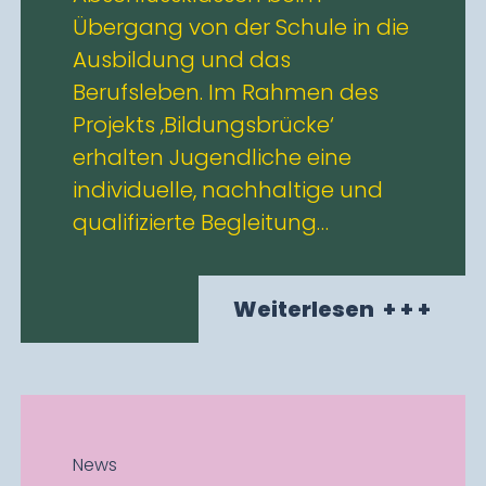
Übergang von der Schule in die
Ausbildung und das
Berufsleben. Im Rahmen des
Projekts ‚Bildungsbrücke‘
erhalten Jugendliche eine
individuelle, nachhaltige und
qualifizierte Begleitung…
Weiterlesen
+ + +
News