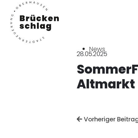
News
28.05.2025
SommerFe
Altmarkt
Vorheriger Beitra